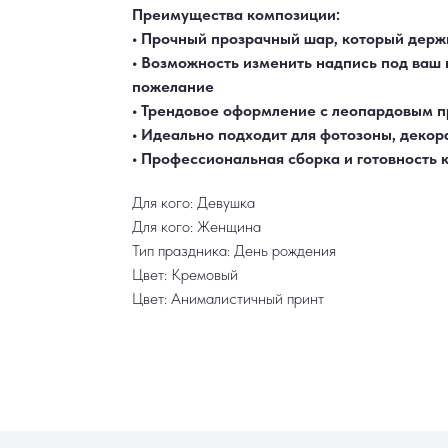
Преимущества композиции:
• Прочный прозрачный шар, который дер
• Возможность изменить надпись под ваш п
пожелание
• Трендовое оформление с леопардовым 
• Идеально подходит для фотозоны, деко
• Профессиональная сборка и готовность 
Для кого: Девушка
Для кого: Женщина
Тип праздника: День рождения
Цвет: Кремовый
Цвет: Анималистичный принт
ИНФОРМАЦИЯ
РАБОТАЕМ ЕЖЕДНЕВНО
ек
Доставка и оплата
+7 (3452) 78-0
н
Акции
+7 952 678‑05
Гарантия и возврат
Наши работы
ТЮМЕНЬ, УЛ. МУРАВЛЕНКО Д
аж
Отзывы
Смотреть в 2ГИС
Смотреть в 
Контакты