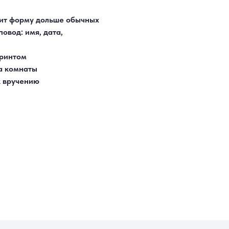
жит форму дольше обычных
овод: имя, дата,
принтом
ра комнаты
к вручению
МЫ ОНЛАЙН
5-55
‑55
. 13
Яндекс