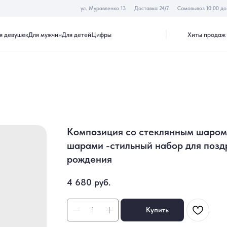
ул. Муравленко 13
Доставка 24/7
Самовывоз 10:00 до 19:30
Хиты продаж
Акции
к
Для мужчин
Для детей
Цифры
Композиция со стеклянным шаром
шарами -стильный набор для позд
рождения
4 680
руб.
Купить