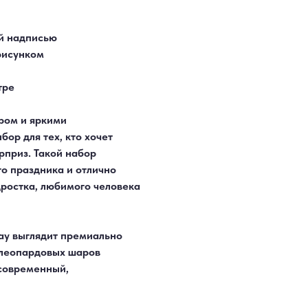
ой надписью
рисунком
тре
ром и яркими
ор для тех, кто хочет
приз. Такой набор
о праздника и отлично
дростка, любимого человека
ay выглядит премиально
 леопардовых шаров
 современный,