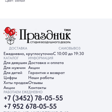
Цвет: Белый
ИП Батырева Марина Александровна,
ИНН 720413822766, ОГРНИП
325723200064191
Политика обработки ПД
Согласие на обработку ПД
Политика Cookie
Согласие на рекламную рассылку
Разработка сайта