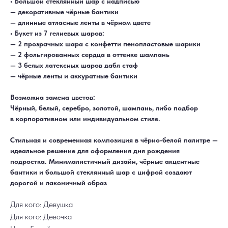
• Большой стеклянный шар с надписью
— декоративные чёрные бантики
— длинные атласные ленты в чёрном цвете
• Букет из 7 гелиевых шаров:
— 2 прозрачных шара с конфетти пенопластовые шарики
— 2 фольгированных сердца в оттенке шампань
— 3 белых латексных шаров дабл стаф
— чёрные ленты и аккуратные бантики
Возможна замена цветов:
ДОСТАВКА
САМОВЫВОЗ
Чёрный, белый, серебро, золотой, шампань, либо подбор
Ежедневно, круглосуточно
С 10:00 до 19:30
КАТАЛОГ
ИНФОРМАЦИЯ
в корпоративном или индивидуальном стиле.
Для девушек
Доставка и оплата
Для мужчин
Акции
Для детей
Гарантия и возврат
Стильная и современная композиция в чёрно-белой палитре —
Цифры
Наши работы
идеальное решение для оформления дня рождения
Хиты продаж
Отзывы
Акции
Контакты
подростка. Минималистичный дизайн, чёрные акцентные
РАБОТАЕМ ЕЖЕДНЕВНО
бантики и большой стеклянный шар с цифрой создают
+7 (3452) 78-05-55
дорогой и лаконичный образ
+7 952 678‑05‑55
ТЮМЕНЬ, УЛ. МУРАВЛЕНКО Д. 13
Для кого: Девушка
Смотреть в 2ГИС
Смотреть в Яндекс
МЫ ОНЛАЙН
Для кого: Девочка