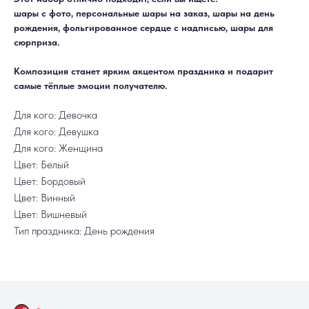
Ежедневно, круглосуточно
С 10:00 до 19:30
шары с фото, персональные шары на заказ, шары на день
КАТАЛОГ
ИНФОРМАЦИЯ
Для девушек
Доставка и оплата
рождения, фольгированное сердце с надписью, шары для
Для мужчин
Акции
сюрприза.
Для детей
Гарантия и возврат
Цифры
Наши работы
Хиты продаж
Отзывы
Композиция станет ярким акцентом праздника и подарит
Акции
Контакты
РАБОТАЕМ ЕЖЕДНЕВНО
самые тёплые эмоции получателю.
+7 (3452) 78-05-55
+7 952 678‑05‑55
Для кого: Девочка
ТЮМЕНЬ, УЛ. МУРАВЛЕНКО Д. 13
Для кого: Девушка
Смотреть в 2ГИС
Смотреть в Яндекс
МЫ ОНЛАЙН
Для кого: Женщина
Цвет: Белый
Цвет: Бордовый
Цвет: Винный
Цвет: Вишневый
Тип праздника: День рождения