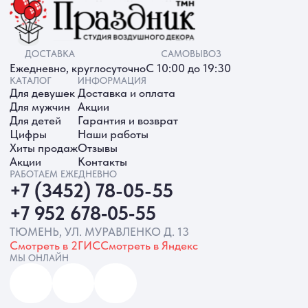
ИП Батырева Марина Александровна,
ИНН 720413822766, ОГРНИП
325723200064191
Политика обработки ПД
Согласие на обработку ПД
Политика Cookie
Согласие на рекламную рассылку
Разработка сайта