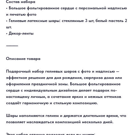
Состав набора
• Большое фольгированное сердце с персональной надписью
и печатью фото
• Гелиевые латексные шары: стеклянные 3 шт, белый пастель 2
шт.
• Декор-ленты
⸻
Описание товара
Подарочный набор гелиевых шаров с фото и надписью —
эффектное решение для дня рождения, сюрприза дома или
оформления праздничной зоны. Большое фольгированное
сердце с индивидуальным дизайном делает подарок по-
настоящему личным, а сочетание ярких и нежных оттенков
создаёт гармоничную и стильную композицию.
Шары наполняются гелием и держатся длительное время, что
позволяет наслаждаться композицией несколько дней.
ДОСТАВКА
САМОВЫВОЗ
Этот набор отлично подходит, если вы ищете: