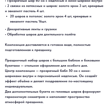
• Прозрачный шар 60 см с надписью и мини-шарами внутри
• 2 связки из латексных и шаров: золото хром 3 шт, кремрвые
и эвкалипт пастель 4 шт.
20 шаров в потолок: золото хром 4 шт, кремрвые и
эвкалипт пастель 16шт.
• Декоративные ленты и грузики
• Обработка шаров для длительного полёта
Композиция доставляется в готовом виде, полностью
подготовленная к празднику.
Праздничный набор шаров с большим баблом и боковыми
букетами — стильное оформление для особого дня.
Центр композиции — прозрачный бабл 50 см с мини-
шариками внутри и персональной надписью. Он создаёт
эффект объёма и делает поздравление по-настоящему
индивидуальным.
ДОСТАВКА
САМОВЫВОЗ
Ежедневно, круглосуточно
С 10:00 до 19:30
Два дополнительных букета из гелиевых шаров формируют
КАТАЛОГ
ИНФОРМАЦИЯ
гармоничную симметрию и наполняют пространство
Для девушек
Доставка и оплата
Для мужчин
Акции
атмосферой праздника.
Для детей
Гарантия и возврат
Цифры
Наши работы
Хиты продаж
Отзывы