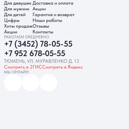
ИП Батырева Марина Александровна,
ИНН 720413822766, ОГРНИП
325723200064191
Политика обработки ПД
Согласие на обработку ПД
Политика Cookie
Согласие на рекламную рассылку
Разработка сайта