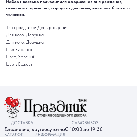
Набор идеально подходит для оформления дня рождения,
Акции
Контакты
семейного торжества, сюрприза для мамы, жены или близкого
РАБОТАЕМ ЕЖЕДНЕВНО
+7 (3452) 78-05-55
человека.
+7 952 678‑05‑55
Тип праздника: День рождения
ТЮМЕНЬ, УЛ. МУРАВЛЕНКО Д. 13
Смотреть в 2ГИС
Смотреть в Яндекс
Для кого: Девушка
МЫ ОНЛАЙН
Для кого: Девушка
Цвет: Золото
Цвет: Зеленый
Цвет: Бежевый