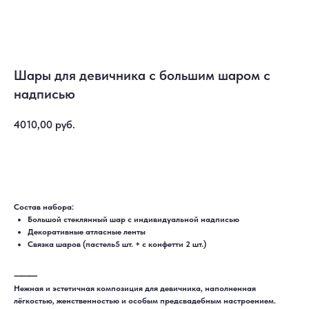
Шары для девичника с большим шаром с
надписью
4010,00
руб.
Купить
Состав набора:
Большой стеклянный шар с индивидуальной надписью
Декоративные атласные ленты
Связка шаров (пастель5 шт. + с конфетти 2 шт.)
⸻
Нежная и эстетичная композиция для девичника, наполненная
лёгкостью, женственностью и особым предсвадебным настроением.