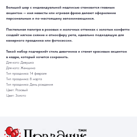
Большой шар с индивидуальной надписью становится главным
акцентом — имя невесты или игривая фраза делают оформление
персональным и по-настоящему запоминающимся.
Пастельная палитра в розовых и молочных оттенках с золотым конфетти
ДОСТАВКА
САМОВЫВОЗ
создаёт мягкое сияние и атмосферу уюта, идеально подходящую для
Ежедневно, круглосуточно
С 10:00 до 19:30
КАТАЛОГ
ИНФОРМАЦИЯ
камерного праздника или фотосессии.
Для девушек
Доставка и оплата
Для мужчин
Акции
Такой набор подчеркнёт стиль девичника и станет красивым акцентом
Для детей
Гарантия и возврат
Цифры
Наши работы
в кадре, который хочется сохранить.
Хиты продаж
Отзывы
Для кого: Девушка
Акции
Контакты
Для кого: Женщина
РАБОТАЕМ ЕЖЕДНЕВНО
+7 (3452) 78-05-55
Тип праздника: 14 февраля
Тип праздника: 8 марта
+7 952 678‑05‑55
Тип праздника: День рождения
ТЮМЕНЬ, УЛ. МУРАВЛЕНКО Д. 13
Цвет: Розовый
Смотреть в 2ГИС
Смотреть в Яндекс
Цвет: Золото
МЫ ОНЛАЙН