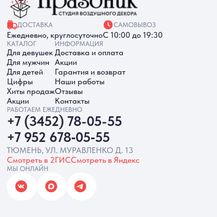
ИП Батырева Марина Александровна,
ИНН 720413822766, ОГРНИП
325723200064191
Политика обработки ПД
Согласие на обработку ПД
Политика Cookie
Согласие на рекламную рассылку
Разработка сайта