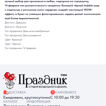
лучший выбор для признания в любви, сюрприза на годовщину,
14 февраля или романтического свидания. Большой чёрный bubble-шар
ДОСТАВКА
САМОВЫВОЗ
Ежедневно, круглосуточно
С 10:00 до 19:30
с надписью и россыпью мини-сердечек создаёт настоящий WOW-
КАТАЛОГ
ИНФОРМАЦИЯ
эффект, а букет из сияющих фольгированных сердец делает композицию
Для девушек
Доставка и оплата
ещё более выразительной.
Для мужчин
Акции
Для детей
Гарантия и возврат
Для кого: Девушка
Цифры
Наши работы
Для кого: Мужчина
Хиты продаж
Отзывы
Тип праздника: День всех влюбленных
Акции
Контакты
Тип праздника: День рождения
РАБОТАЕМ ЕЖЕДНЕВНО
+7 (3452) 78-05-55
Цвет: Красный
+7 952 678‑05‑55
Цвет: Черный
Тип праздника: 14 февраля
ТЮМЕНЬ, УЛ. МУРАВЛЕНКО Д. 13
Смотреть в 2ГИС
Смотреть в Яндекс
МЫ ОНЛАЙН