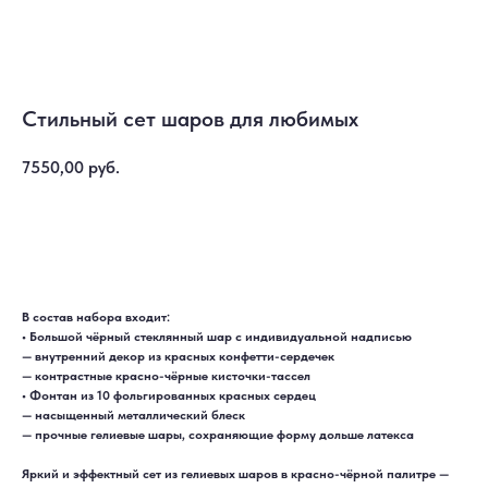
Стильный сет шаров для любимых
7550,00
руб.
Купить
В состав набора входит:
• Большой чёрный стеклянный шар с индивидуальной надписью
— внутренний декор из красных конфетти-сердечек
— контрастные красно-чёрные кисточки-тассел
• Фонтан из 10 фольгированных красных сердец
— насыщенный металлический блеск
— прочные гелиевые шары, сохраняющие форму дольше латекса
Яркий и эффектный сет из гелиевых шаров в красно-чёрной палитре —