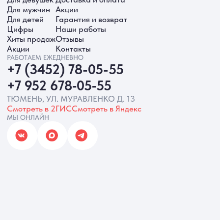
ИП Батырева Марина Александровна,
ИНН 720413822766, ОГРНИП
325723200064191
Политика обработки ПД
Согласие на обработку ПД
Политика Cookie
Согласие на рекламную рассылку
Разработка сайта