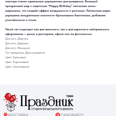
палитре станет идеальным украшением дня рождения. Большой
прозрачный шар с надписью “Happy Birthday” наполнен мини-
шариками, что создаёт эффект воздушности и роскоши. Латексные шары
украшены аккуратными золотисто-бронзовыми бантиками, добавляя
ДОСТАВКА
САМОВЫВОЗ
Ежедневно, круглосуточно
С 10:00 до 19:30
утончённости и стиля.
КАТАЛОГ
ИНФОРМАЦИЯ
Для девушек
Доставка и оплата
Такой сет подходит как для женского, так и для взрослого нейтрального
Для мужчин
Акции
Для детей
Гарантия и возврат
оформления — дома, в ресторане, офисе или на фотосессии.
Цифры
Наши работы
Для кого: Девочка
Хиты продаж
Отзывы
Для кого: Девушка
Акции
Контакты
Для кого: Женщина
РАБОТАЕМ ЕЖЕДНЕВНО
+7 (3452) 78-05-55
Тип праздника: День рождения
Цвет: Кремовый
+7 952 678‑05‑55
Цвет: Коричневый
ТЮМЕНЬ, УЛ. МУРАВЛЕНКО Д. 13
Цвет: Шоколадный
Смотреть в 2ГИС
Смотреть в Яндекс
МЫ ОНЛАЙН