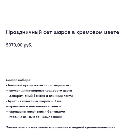
Праздничный сет шаров в кремовом цвете
5070,00
руб.
Купить
Состав набора:
• Большой прозрачный шар с надписью
— внутри мини-шарики кремового цвета
— декоративный бантик и длинные ленты
• Букет из латексных шаров — 7 шт.
— кремовые и жемчужные оттенки
— украшены маленькими бантиками
— гладкие ленты в тон композиции
Элегантная и изысканная композиция в модной кремово-шампань