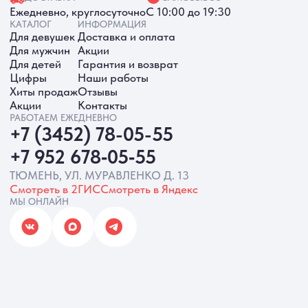
ИП Батырева Марина Александровна,
ИНН 720413822766, ОГРНИП
325723200064191
Политика обработки ПД
Согласие на обработку ПД
Политика Cookie
Согласие на рекламную рассылку
Разработка сайта