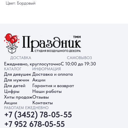
Цвет: Бордовый
ИП Батырева Марина Александровна,
ИНН 720413822766, ОГРНИП
325723200064191
Политика обработки ПД
Согласие на обработку ПД
Политика Cookie
Согласие на рекламную рассылку
Разработка сайта