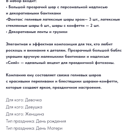
В набор входит:
• Большой прозрачнй шар с персональной надписью
и декоративными бантиками
•Фонтан: гелиевые латексные шары хром— 3 шт., латексные
стеклянные шары 6 шт., шары с конфетти — 2 шт.
• Декоративные ленты и грузики
Элегантная и эффектная композиция для тех, кто любит
роскошь и внимание к деталям. Прозрачный большой баблс
украшен вручную маленькими бантиками и надписью
ДОСТАВКА
САМОВЫВОЗ
«Сияй» — идеальный акцент для праздничной фотозоны.
Ежедневно, круглосуточно
С 10:00 до 19:30
КАТАЛОГ
ИНФОРМАЦИЯ
Для девушек
Доставка и оплата
Компанию ему составляет связка гелиевых шаров
Для мужчин
Акции
с красивыми переливами и блестящими шарами-конфетти,
Для детей
Гарантия и возврат
Цифры
Наши работы
которые создают яркое, праздничное настроение.
Хиты продаж
Отзывы
Акции
Контакты
РАБОТАЕМ ЕЖЕДНЕВНО
Для кого: Девочка
+7 (3452) 78-05-55
Для кого: Девушка
+7 952 678‑05‑55
Для кого: Женщина
ТЮМЕНЬ, УЛ. МУРАВЛЕНКО Д. 13
Смотреть в 2ГИС
Смотреть в Яндекс
Тип праздника: День рождения
МЫ ОНЛАЙН
Тип праздника: День Матери