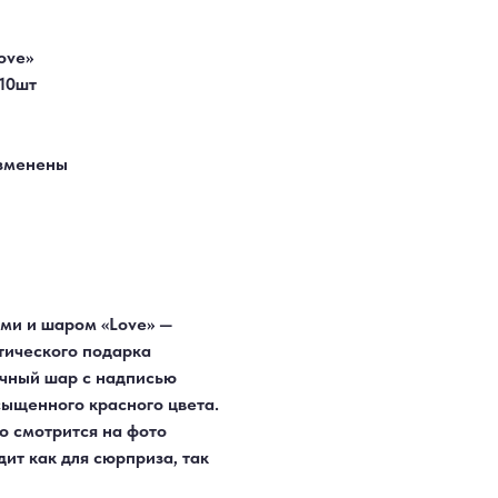
ove»
10шт
изменены
ми и шаром «Love» —
тического подарка
ачный шар с надписью
ыщенного красного цвета.
о смотрится на фото
ит как для сюрприза, так