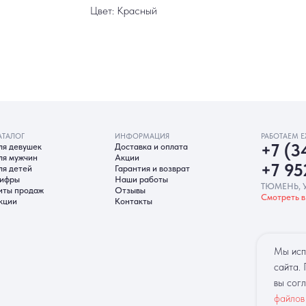
Цвет: Красный
ИНФОРМАЦИЯ
РАБОТАЕМ ЕЖЕДНЕВНО
ек
Доставка и оплата
+7 (3452) 78-0
н
Акции
+7 952 678‑05
Гарантия и возврат
Наши работы
ТЮМЕНЬ, УЛ. МУРАВЛЕНКО Д
аж
Отзывы
Смотреть в 2ГИС
Смотреть в 
Контакты
гласие на обработку ПД
Политика Cookie
Согласие на рекл
Мы исп
сайта.
вы сог
файлов