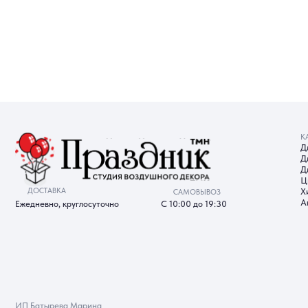
КАТАЛОГ
Для девуш
Для мужчи
Для детей
Цифры
ДОСТАВКА
Хиты прод
САМОВЫВОЗ
Акции
Ежедневно, круглосуточно
С 10:00 до 19:30
ИП Батырева Марина
Александровна, ИНН 720413822766,
ОГРНИП 325723200064191
Политика обработки ПД
Со