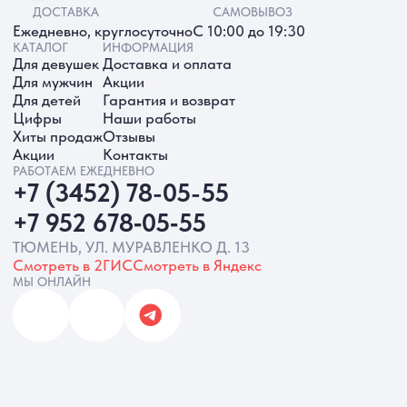
ИП Батырева Марина Александровна,
ИНН 720413822766, ОГРНИП
325723200064191
Политика обработки ПД
Согласие на обработку ПД
Политика Cookie
Согласие на рекламную рассылку
Разработка сайта