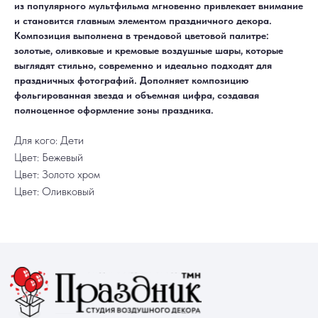
из популярного мультфильма мгновенно привлекает внимание
Для детей
Гарантия и возврат
и становится главным элементом праздничного декора.
Цифры
Наши работы
Хиты продаж
Отзывы
Композиция выполнена в трендовой цветовой палитре:
Акции
Контакты
золотые, оливковые и кремовые воздушные шары, которые
РАБОТАЕМ ЕЖЕДНЕВНО
+7 (3452) 78-05-55
выглядят стильно, современно и идеально подходят для
+7 952 678‑05‑55
праздничных фотографий. Дополняет композицию
ТЮМЕНЬ, УЛ. МУРАВЛЕНКО Д. 13
фольгированная звезда и объемная цифра, создавая
Смотреть в 2ГИС
Смотреть в Яндекс
полноценное оформление зоны праздника.
МЫ ОНЛАЙН
Для кого: Дети
Цвет: Бежевый
Цвет: Золото хром
Цвет: Оливковый