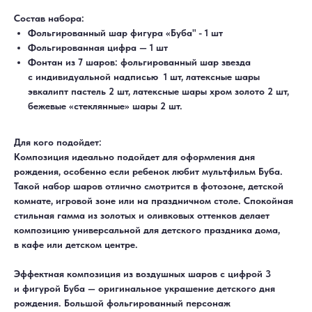
Состав набора:
Фольгированный шар фигура «Буба" - 1 шт
Фольгированная цифра — 1 шт
Фонтан из 7 шаров: фольгированный шар звезда
с индивидуальной надписью 1 шт, латексные шары
эвкалипт пастель 2 шт, латексные шары хром золото 2 шт,
бежевые «стеклянные» шары 2 шт.
Для кого подойдет:
Композиция идеально подойдет для оформления дня
рождения, особенно если ребенок любит мультфильм Буба.
Такой набор шаров отлично смотрится в фотозоне, детской
комнате, игровой зоне или на праздничном столе. Спокойная
стильная гамма из золотых и оливковых оттенков делает
композицию универсальной для детского праздника дома,
в кафе или детском центре.
Эффектная композиция из воздушных шаров с цифрой 3
ДОСТАВКА
САМОВЫВОЗ
Ежедневно, круглосуточно
С 10:00 до 19:30
и фигурой Буба — оригинальное украшение детского дня
КАТАЛОГ
ИНФОРМАЦИЯ
Для девушек
Доставка и оплата
рождения. Большой фольгированный персонаж
Для мужчин
Акции