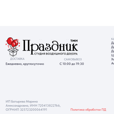
КАТАЛОГ
Для девуш
Для мужчи
Для детей
Цифры
ДОСТАВКА
Хиты прод
САМОВЫВОЗ
Акции
Ежедневно, круглосуточно
С 10:00 до 19:30
ИП Батырева Марина
Александровна, ИНН 720413822766,
ОГРНИП 325723200064191
Политика обработки ПД
Со