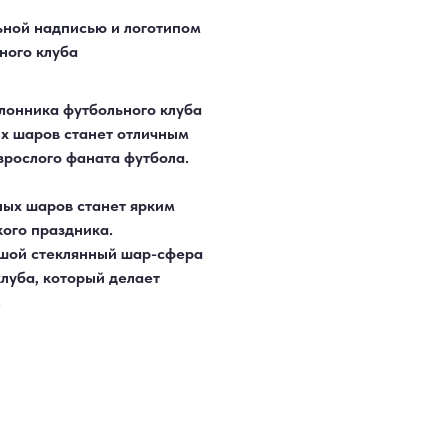
ьной надписью и логотипом
ьного клуба
лонника футбольного клуба
ых шаров станет отличным
зрослого фаната футбола.
ных шаров станет ярким
ого праздника.
шой стеклянный шар-сфера
луба, который делает
.