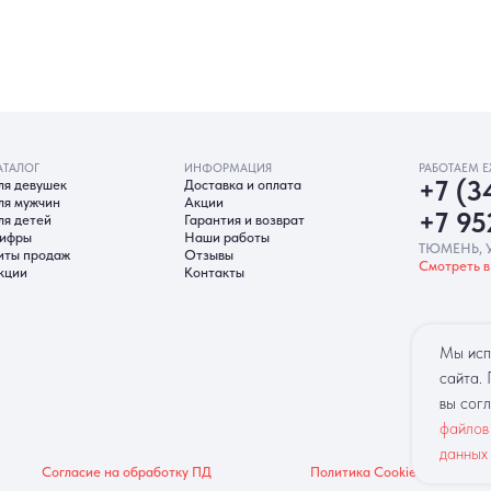
ИНФОРМАЦИЯ
РАБОТАЕМ ЕЖЕДНЕВНО
ек
Доставка и оплата
+7 (3452) 78-0
н
Акции
+7 952 678‑05
Гарантия и возврат
Наши работы
ТЮМЕНЬ, УЛ. МУРАВЛЕНКО Д
аж
Отзывы
Смотреть в 2ГИС
Смотреть в 
Контакты
гласие на обработку ПД
Политика Cookie
Согласие на рекл
Мы исп
сайта.
вы сог
файлов
данных