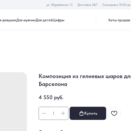
ул. Муравленко 13
Доставка 24/7
Самовывоз 10:00 до 19:30
Хиты продаж
Акции
к
Для мужчин
Для детей
Цифры
Композиция из гелиевых шаров д
Барселона
4 550
руб.
Купить