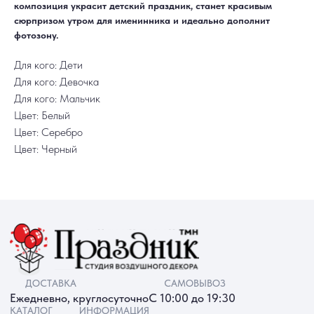
Хиты продаж
Отзывы
композиция украсит детский праздник, станет красивым
Акции
Контакты
сюрпризом утром для именинника и идеально дополнит
РАБОТАЕМ ЕЖЕДНЕВНО
+7 (3452) 78-05-55
фотозону.
+7 952 678‑05‑55
ТЮМЕНЬ, УЛ. МУРАВЛЕНКО Д. 13
Для кого: Дети
Смотреть в 2ГИС
Смотреть в Яндекс
Для кого: Девочка
МЫ ОНЛАЙН
Для кого: Мальчик
Цвет: Белый
Цвет: Серебро
Цвет: Черный