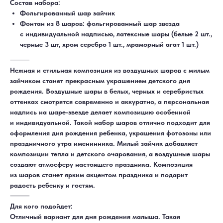
Состав набора:
Фольгированный шар зайчик
Фонтан из 8 шаров: фольгированный шар звезда
с индивидуальной надписью, латексные шары (белые 2 шт.,
черные 3 шт, хром серебро 1 шт., мраморный агат 1 шт.)
⸻
Нежная и стильная композиция из воздушных шаров с милым
зайчиком станет прекрасным украшением детского дня
рождения. Воздушные шары в белых, черных и серебристых
оттенках смотрятся современно и аккуратно, а персональная
надпись на шаре-звезде делает композицию особенной
и индивидуальной. Такой набор шаров отлично подходит для
оформления дня рождения ребенка, украшения фотозоны или
праздничного утра именинника. Милый зайчик добавляет
композиции тепла и детского очарования, а воздушные шары
создают атмосферу настоящего праздника. Композиция
из шаров станет ярким акцентом праздника и подарит
ДОСТАВКА
САМОВЫВОЗ
Ежедневно, круглосуточно
С 10:00 до 19:30
радость ребенку и гостям.
КАТАЛОГ
ИНФОРМАЦИЯ
⸻
Для девушек
Доставка и оплата
Для мужчин
Акции
Для кого подойдет:
Для детей
Гарантия и возврат
Отличный вариант для дня рождения малыша. Такая
Цифры
Наши работы