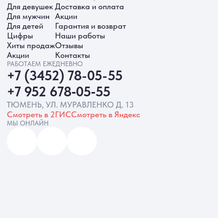
ИП Батырева Марина Александровна,
ИНН 720413822766, ОГРНИП
325723200064191
Политика обработки ПД
Согласие на обработку ПД
Политика Cookie
Согласие на рекламную рассылку
Разработка сайта