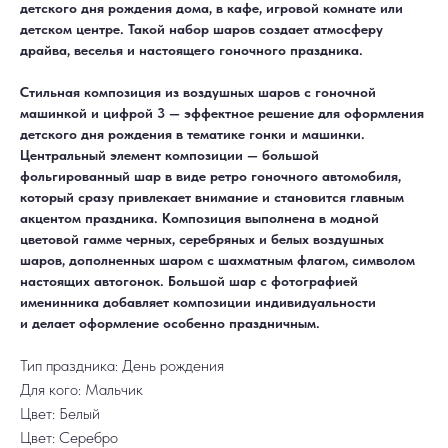
детского дня рождения дома, в кафе, игровой комнате или
детском центре. Такой набор шаров создает атмосферу
драйва, веселья и настоящего гоночного праздника.
Стильная композиция из воздушных шаров с гоночной
ДОСТАВКА
САМОВЫВОЗ
машинкой и цифрой 3 — эффектное решение для оформления
Ежедневно, круглосуточно
С 10:00 до 19:30
КАТАЛОГ
ИНФОРМАЦИЯ
детского дня рождения в тематике гонки и машинки.
Для девушек
Доставка и оплата
Центральный элемент композиции — большой
Для мужчин
Акции
Для детей
Гарантия и возврат
фольгированный шар в виде ретро гоночного автомобиля,
Цифры
Наши работы
который сразу привлекает внимание и становится главным
Хиты продаж
Отзывы
Акции
Контакты
акцентом праздника. Композиция выполнена в модной
РАБОТАЕМ ЕЖЕДНЕВНО
+7 (3452) 78-05-55
цветовой гамме черных, серебряных и белых воздушных
шаров, дополненных шаром с шахматным флагом, символом
+7 952 678‑05‑55
настоящих автогонок. Большой шар с фотографией
ТЮМЕНЬ, УЛ. МУРАВЛЕНКО Д. 13
Смотреть в 2ГИС
Смотреть в Яндекс
именинника добавляет композиции индивидуальности
МЫ ОНЛАЙН
и делает оформление особенно праздничным.
Тип праздника: День рождения
Для кого: Мальчик
Цвет: Белый
Цвет: Серебро