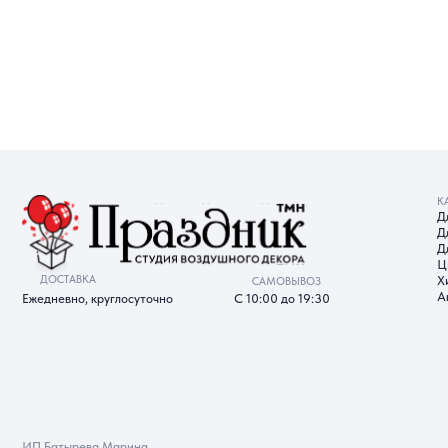
КАТАЛОГ
Для девуш
Для мужчи
Для детей
Цифры
ДОСТАВКА
Хиты прод
САМОВЫВОЗ
Акции
Ежедневно, круглосуточно
С 10:00 до 19:30
ИП Батырева Марина
Александровна, ИНН 720413822766,
ОГРНИП 325723200064191
Политика обработки ПД
Со