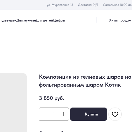
ул. Муравленко 13
Доставка 24/7
Самовывоз 10:00 до 19:30
Хиты продаж
Акции
к
Для мужчин
Для детей
Цифры
Композиция из гелиевых шаров на
фольгированным шаром Котик
3 850
руб.
Купить