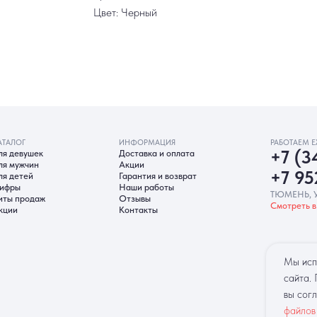
Цвет: Черный
ИНФОРМАЦИЯ
РАБОТАЕМ ЕЖЕДНЕВНО
ек
Доставка и оплата
+7 (3452) 78-0
н
Акции
+7 952 678‑05
Гарантия и возврат
Наши работы
ТЮМЕНЬ, УЛ. МУРАВЛЕНКО Д
аж
Отзывы
Смотреть в 2ГИС
Смотреть в 
Контакты
гласие на обработку ПД
Политика Cookie
Согласие на рекл
Мы исп
сайта.
вы сог
файлов