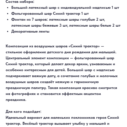
Состав набора:
Большой латексный шар с индивидуальной надписью 1 шт
Фольгированный шар Синий трактор 1 шт
Фонтан из 7 шаров: латексные шары голубые 2 шт,
латексные шары бежевые 3 шт, латексные шары белые 2 шт
Декоративные ленты
Композиция из воздушных шаров «Синий трактор» —
стильное оформление детского дня рождения для малышей.
Центральный элемент композиции — фольгированный шар
Синий трактор, который делает декор ярким, узнаваемым и
особенно интересным для детей. Большой шар с надписью
подчеркивает важную дату, а сочетание голубых и молочных
воздушных шаров создаёт нежную и гармоничную
праздничную палитру. Такая композиция красиво смотрится
на фотографиях и становится эффектным акцентом
ДОСТАВКА
САМОВЫВОЗ
праздника.
Ежедневно, круглосуточно
С 10:00 до 19:30
КАТАЛОГ
ИНФОРМАЦИЯ
Для девушек
Доставка и оплата
Для кого подойдет:
Для мужчин
Акции
Для детей
Гарантия и возврат
Идеальный вариант для маленьких поклонников героя Синий
Цифры
Наши работы
трактор. Весёлый трактор вызывает улыбку у малышей и
Хиты продаж
Отзывы