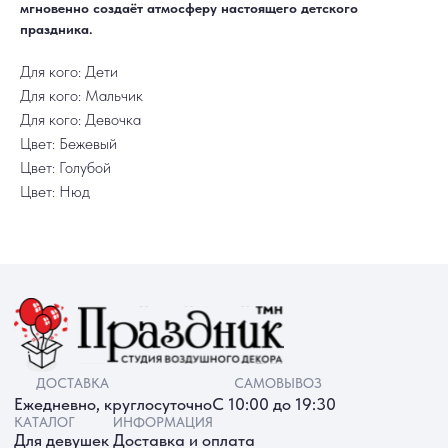
Акции
Контакты
мгновенно создаёт атмосферу настоящего детского
РАБОТАЕМ ЕЖЕДНЕВНО
+7 (3452) 78-05-55
праздника.
+7 952 678‑05‑55
Для кого: Дети
ТЮМЕНЬ, УЛ. МУРАВЛЕНКО Д. 13
Смотреть в 2ГИС
Смотреть в Яндекс
Для кого: Мальчик
МЫ ОНЛАЙН
Для кого: Девочка
Цвет: Бежевый
Цвет: Голубой
Цвет: Нюд