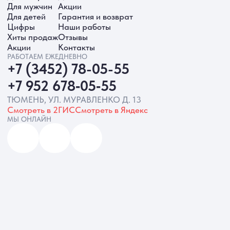
ИП Батырева Марина Александровна,
ИНН 720413822766, ОГРНИП
325723200064191
Политика обработки ПД
Согласие на обработку ПД
Политика Cookie
Согласие на рекламную рассылку
Разработка сайта